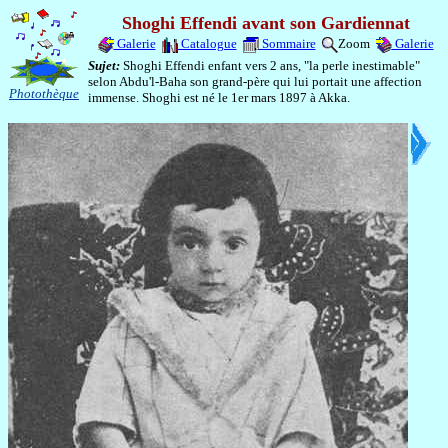
Shoghi Effendi avant son Gardiennat
Galerie
Catalogue
Sommaire
Zoom
Galerie
Sujet:
Shoghi Effendi enfant vers 2 ans, "la perle inestimable"
selon Abdu'l-Baha son grand-père qui lui portait une affection
Photothèque
immense. Shoghi est né le 1er mars 1897 à Akka.