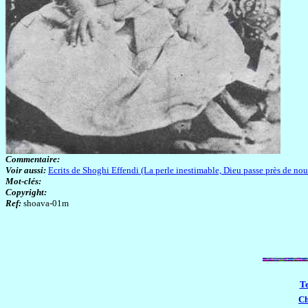
Commentaire:
Voir aussi:
Ecrits de Shoghi Effendi (La perle inestimable, Dieu passe près de nous
Mot-clés:
Copyright:
Ref:
shoava-01m
Te
Ch