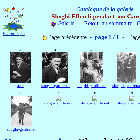
Catalogue de la galerie
Shoghi Effendi pendant son Gar
Galerie
Retour au sommaire
G
Photothèque
Page précédente
- page 1 / 1 -
Page
1
2
3
4
start
shoghi-gardienat
shoghi-gardienat
shoghi-gardiena
6
7
8
9
shoghi-gardienat
shoghi-gardienat
shoghi-gardi
shoghi-gardienat